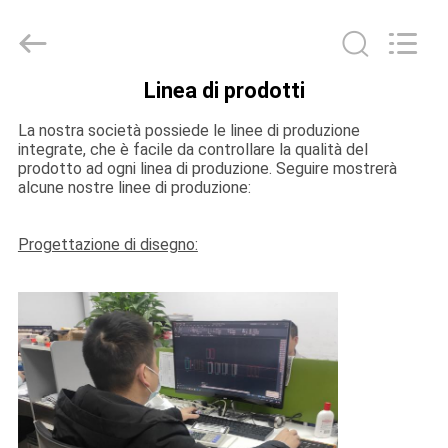
decorativi
di
acciaio
inossidabile
fornitore.
Copyright
©
Linea di prodotti
2021
CASA
-
2022
La nostra società possiede le linee di produzione
ss-
profile.com.
integrate, che è facile da controllare la qualità del
All
PRODOTTI
prodotto ad ogni linea di produzione. Seguire mostrerà
Rights
Reserved.
alcune nostre linee di produzione:
CIRCA
Progettazione di disegno:
NOI
GIRO
DELLA
FABBRICA