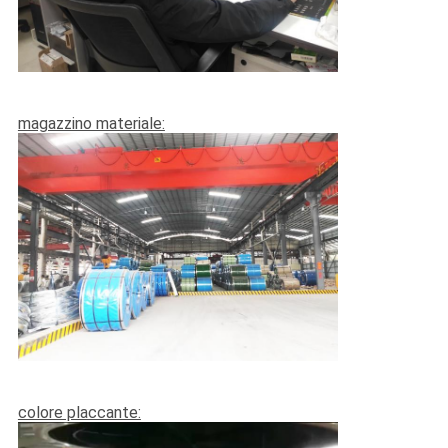
CONTROLLO
DI
QUALITÀ
magazzino materiale:
CONTATTICI
NOTIZIE
CASI
colore placcante: