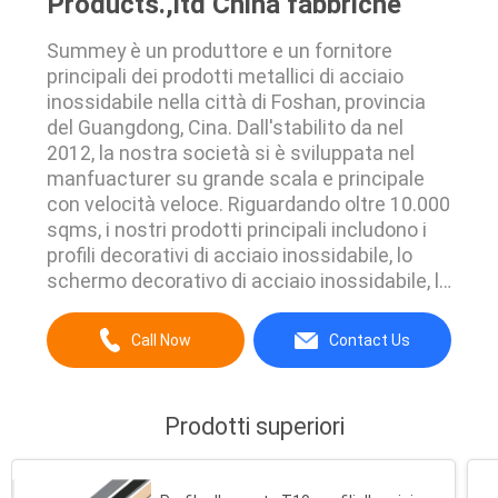
Products.,ltd China fabbriche
Summey è un produttore e un fornitore
principali dei prodotti metallici di acciaio
inossidabile nella città di Foshan, provincia
del Guangdong, Cina. Dall'stabilito da nel
2012, la nostra società si è sviluppata nel
manfuacturer su grande scala e principale
con velocità veloce. Riguardando oltre 10.000
sqms, i nostri prodotti principali includono i
profili decorativi di acciaio inossidabile, lo
schermo decorativo di acciaio inossidabile, le
maniglie di acciaio inossidabile ed altri
prodotti di acciaio inossidabile. Insistiamo in
Call Now
Contact Us
cliente in primo luogo, nella qualità in primo
luogo e nel buon ...
Prodotti superiori