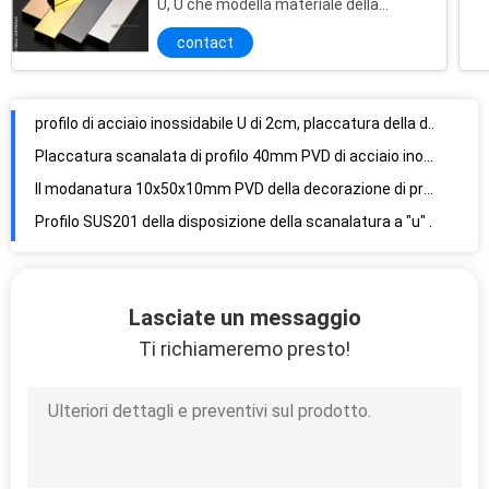
U, U che modella materiale della
disposizione SUS316 anodizzato
contact
profilo di acciaio inossidabile U di 2cm, placcatura della disposizione PVD delle mattonelle di forma di U12 U
Placcatura scanalata di profilo 40mm PVD di acciaio inossidabile U per i progetti residenziali
Il modanatura 10x50x10mm PVD della decorazione di profilo di acciaio inossidabile U del grado 201 ha placcato
Profilo SUS201 della disposizione della scanalatura a "u" del metallo del ODM decorativo per le costruzioni commerciali
Il profilo di acciaio inossidabile U del grado 316, scanalatura a "u" degli ss ha spazzolato Rose Gold
Lo spessore spazzolato PVD del modanatura 0.5mm della decorazione di profilo di acciaio inossidabile U ha ricoperto
La scanalatura a "u" del metallo SUS304 sistema il colore di titanio di effetto spazzolato 10x5x10mm
disposizione della scanalatura a "u" di acciaio inossidabile di 0.5mm-2mm, disposizione nera del bordo della scanalatura a "u"
Disposizione della scanalatura a "u" di acciaio inossidabile SUS316, scanalatura a "u" di 2mm che orla disposizione
Lasciate un messaggio
La scanalatura a "u" spazzolata di acciaio inossidabile degli ss sistema 10x20x10mm SUS201 Emerald Color
Ti richiameremo presto!
la disposizione a forma di U ISO9001 del metallo di 10x15x10mm ha approvato il materiale SS316
i profili decorativi di acciaio inossidabile dello specchio 8K orlano la guardia che PVD ha ricoperto
profili dell'estrusione di acciaio inossidabile di 2.5m, angolari protettivi di acciaio inossidabile 2x2
Angolari protettivi decorativi di profili di acciaio inossidabile di Formaldehydefree antiurto