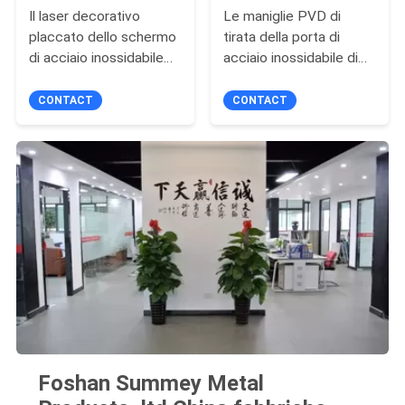
Il laser decorativo
Le maniglie PVD di
placcato dello schermo
tirata della porta di
di acciaio inossidabile
acciaio inossidabile di
ha tagliato l'altezza di
Multiapplication hanno
96in
ricoperto il grado
CONTACT
CONTACT
AISI304
Foshan Summey Metal