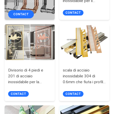
inossidabile per il
acciaio inossidabile di
CONTROLLO
ristorante dell'hotel
effetto dello specchio
DI
500mm
CONTACT
CONTACT
QUALITÀ
CONTATTICI
NOTIZIE
CASI
Divisorio di 4 piedi e
scala di acciaio
201 di acciaio
inossidabile 304 di
inossidabile per la
0.6mm che fiuta i profili
MAPPA
divisione della porta di
Matt Silver Gold del
DEL
entrata
bordo di punto
CONTACT
CONTACT
SITO