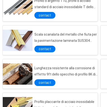
Profilo d'argento T10, profili d'acciaio
standard di acciaio inossidabile T dello
specchio di 8ft
contact
Scala scanalata del metallo che fiuta per
la pavimentazione laminata SUS304
resistente alla corrosione
contact
Lunghezza resistente alla corrosione di
effetto 9ft dello specchio di profilo 8K di
angolo di acciaio inossidabile
contact
Profilo placcante di acciaio inossidabile