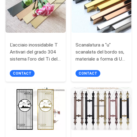
PRIVACY
POLICY
L'acciaio inossidabile T
Scanalatura a "u"
Antivari del grado 304
scanalata del bordo ss,
sistema l'oro del Ti dello
materiale a forma di U
specchio di profilo T20
SS304 della striscia di
di T scanalato
metallo 10x10x10mm
CONTACT
CONTACT