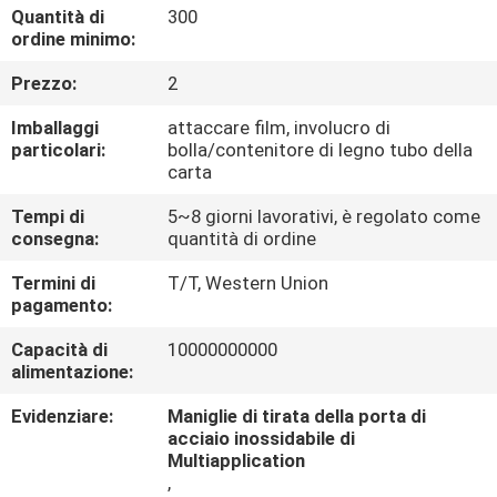
CONTROLLO
Quantità di
300
ordine minimo:
DI
Prezzo:
2
QUALITÀ
Imballaggi
attaccare film, involucro di
particolari:
bolla/contenitore di legno tubo della
CONTATTICI
carta
Tempi di
5~8 giorni lavorativi, è regolato come
NOTIZIE
consegna:
quantità di ordine
Termini di
T/T, Western Union
CASI
pagamento:
Capacità di
10000000000
alimentazione:
Evidenziare:
Maniglie di tirata della porta di
acciaio inossidabile di
Multiapplication
,