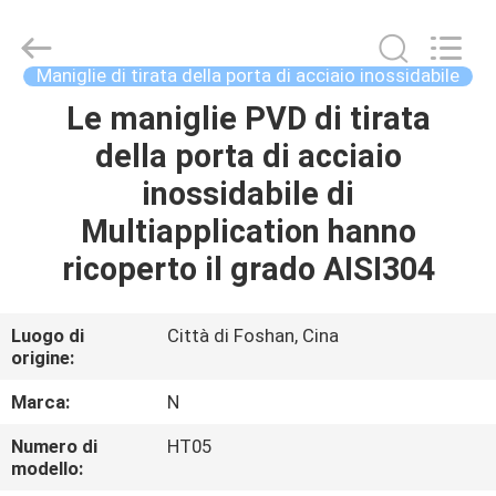
decorativi
di
acciaio
inossidabile
fornitore.
Maniglie di tirata della porta di acciaio inossidabile
Copyright
©
2021
Le maniglie PVD di tirata
CASA
-
2022
della porta di acciaio
ss-
profile.com.
All
PRODOTTI
inossidabile di
Rights
Reserved.
Multiapplication hanno
CIRCA
ricoperto il grado AISI304
NOI
Luogo di
Città di Foshan, Cina
origine:
GIRO
DELLA
Marca:
N
FABBRICA
Numero di
HT05
modello: