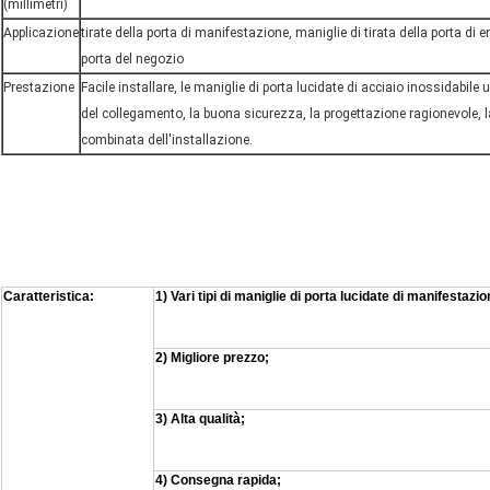
(millimetri)
Applicazione
tirate della porta di manifestazione, maniglie di tirata della porta di ent
porta del negozio
Prestazione
Facile installare, le maniglie di porta lucidate di acciaio inossidabil
del collegamento, la buona sicurezza, la progettazione ragionevole, 
combinata dell'installazione.
Caratteristica:
1) Vari tipi di maniglie di porta lucidate di manifestaz
2) Migliore prezzo;
3) Alta qualità;
4) Consegna rapida;