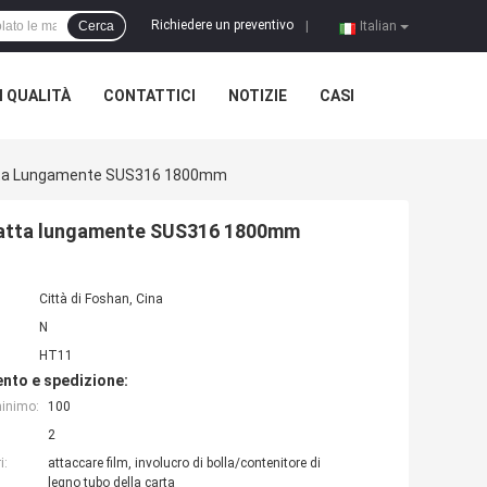
Richiedere un preventivo
Cerca
|
Italian
 QUALITÀ
CONTATTICI
NOTIZIE
CASI
 Tratta Lungamente SUS316 1800mm
e tratta lungamente SUS316 1800mm
Città di Foshan, Cina
N
HT11
nto e spedizione:
minimo:
100
2
i:
attaccare film, involucro di bolla/contenitore di
legno tubo della carta