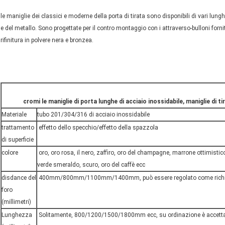
le maniglie dei classici e moderne della porta di tirata sono disponibili di vari lungh
e del metallo. Sono progettate per il contro montaggio con i attraverso-bulloni forniti
rifinitura in polvere nera e bronzea.
cromi le maniglie di porta lunghe di acciaio inossidabile, maniglie di ti
Materiale
tubo 201/304/316 di acciaio inossidabile
trattamento
effetto dello specchio/effetto della spazzola
di superficie
colore
oro, oro rosa, il nero, zaffiro, oro del champagne, marrone ottimistico,
verde smeraldo, scuro, oro del caffè ecc
disdance del
400mm/800mm/1100mm/1400mm, può essere regolato come richi
foro
(millimetri)
Lunghezza
Solitamente, 800/1200/1500/1800mm ecc, su ordinazione è accetta