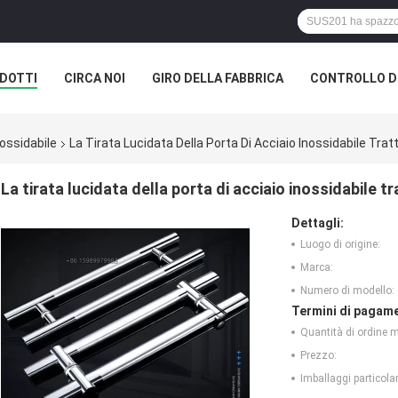
DOTTI
CIRCA NOI
GIRO DELLA FABBRICA
CONTROLLO DI
nossidabile
La Tirata Lucidata Della Porta Di Acciaio Inossidabile
La tirata lucidata della porta di acciaio inossidabil
Dettagli:
Luogo di origine:
Marca:
Numero di modello:
Termini di pagame
Quantità di ordine 
Prezzo:
Imballaggi particolar