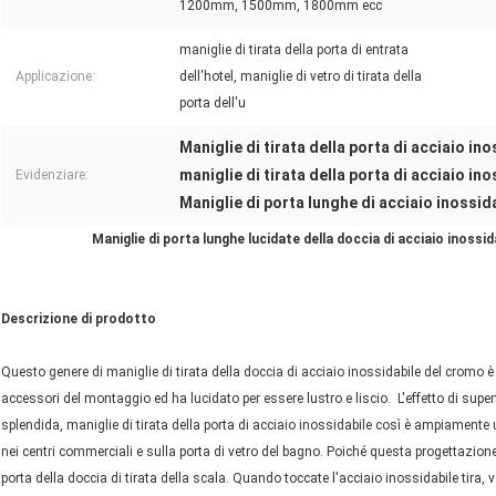
1200mm, 1500mm, 1800mm ecc
maniglie di tirata della porta di entrata
Applicazione:
dell'hotel, maniglie di vetro di tirata della
porta dell'u
Maniglie di tirata della porta di acciaio i
maniglie di tirata della porta di acciaio i
Evidenziare:
Maniglie di porta lunghe di acciaio inossi
Maniglie di porta lunghe lucidate della doccia di acciaio inossi
Descrizione di prodotto
Questo genere di maniglie di tirata della doccia di acciaio inossidabile del cromo è 
accessori del montaggio ed ha lucidato per essere lustro e liscio. L'effetto di superfi
splendida, maniglie di tirata della porta di acciaio inossidabile così è ampiamente usa
nei centri commerciali e sulla porta di vetro del bagno. Poiché questa progettazio
porta della doccia di tirata della scala. Quando toccate l'acciaio inossidabile tira,