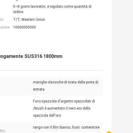
5~8 giorni lavorativi, è regolato come quantità di
ordine
to:
T/T, Western Union
azione:
10000000000
tta lungamente SUS316 1800mm
maniglie classiche di tirata della porta di
:
entrata
l'oro/spazzola d'argento spazzolati di
:
/brush è aumentato il nero ecc della
spazzola dell'oro
rango con il film bianco, fuori: contenitore
tto: