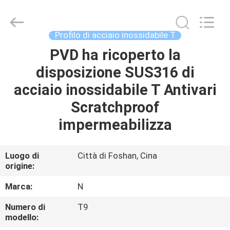
decorativi
di
acciaio
inossidabile
supplier.
Profilo di acciaio inossidabile T
Copyright
©
2021
PVD ha ricoperto la
CASA
-
2025
disposizione SUS316 di
Foshan
Summey
Metal
PRODOTTI
acciaio inossidabile T Antivari
Products.,ltd.
All
Rights
Scratchproof
Reserved.
CIRCA
impermeabilizza
NOI
Luogo di
Città di Foshan, Cina
origine:
GIRO
DELLA
Marca:
N
FABBRICA
Numero di
T9
modello: