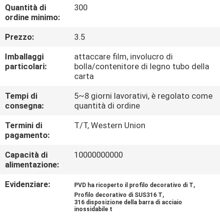
CONTROLLO
Quantità di
300
ordine minimo:
DI
Prezzo:
3.5
QUALITÀ
Imballaggi
attaccare film, involucro di
particolari:
bolla/contenitore di legno tubo della
CONTATTICI
carta
Tempi di
5~8 giorni lavorativi, è regolato come
NOTIZIE
consegna:
quantità di ordine
Termini di
T/T, Western Union
CASI
pagamento:
Capacità di
10000000000
MAPPA
alimentazione:
DEL
Evidenziare:
,
PVD ha ricoperto il profilo decorativo di T
,
Profilo decorativo di SUS316 T
SITO
316 disposizione della barra di acciaio
inossidabile t