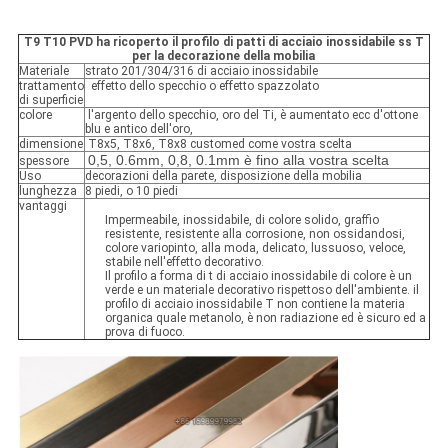
T9 T10 PVD ha ricoperto il profilo di patti di acciaio inossidabile ss T
per la decorazione della mobilia
Materiale
strato 201/304/316 di acciaio inossidabile
trattamento
effetto dello specchio o effetto spazzolato
di superficie
colore
l'argento dello specchio, oro del Ti, è aumentato ecc d'ottone
blu e antico dell'oro,
dimensione
T8x5, T8x6, T8x8 customed come vostra scelta
0,5, 0.6mm, 0,8, 0.1mm è fino alla vostra scelta
spessore
Uso
decorazioni della parete, disposizione della mobilia
lunghezza
8 piedi, o 10 piedi
vantaggi
Impermeabile, inossidabile, di colore solido, graffio
resistente, resistente alla corrosione, non ossidandosi,
colore variopinto, alla moda, delicato, lussuoso, veloce,
stabile nell'effetto decorativo.
Il profilo a forma di t di acciaio inossidabile di colore è un
verde e un materiale decorativo rispettoso dell'ambiente. il
profilo di acciaio inossidabile T non contiene la materia
organica quale metanolo, è non radiazione ed è sicuro ed a
prova di fuoco.