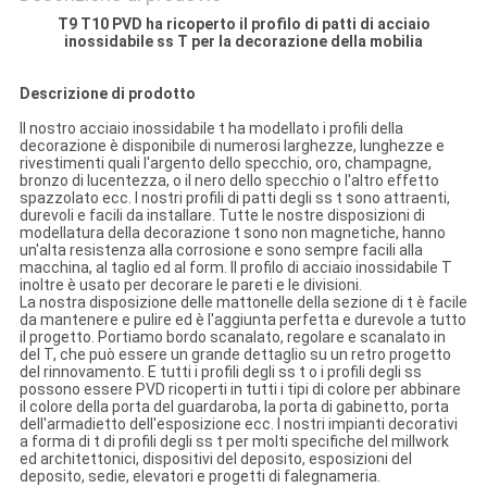
T9 T10 PVD ha ricoperto il profilo di patti di acciaio
inossidabile ss T per la decorazione della mobilia
Descrizione di prodotto
Il nostro acciaio inossidabile t ha modellato i profili della
decorazione è disponibile di numerosi larghezze, lunghezze e
rivestimenti quali l'argento dello specchio, oro, champagne,
bronzo di lucentezza, o il nero dello specchio o l'altro effetto
spazzolato ecc. I nostri profili di patti degli ss t sono attraenti,
durevoli e facili da installare. Tutte le nostre disposizioni di
modellatura della decorazione t sono non magnetiche, hanno
un'alta resistenza alla corrosione e sono sempre facili alla
macchina, al taglio ed al form. Il profilo di acciaio inossidabile T
inoltre è usato per decorare le pareti e le divisioni.
La nostra disposizione delle mattonelle della sezione di t è facile
da mantenere e pulire ed è l'aggiunta perfetta e durevole a tutto
il progetto. Portiamo bordo scanalato, regolare e scanalato in
del T, che può essere un grande dettaglio su un retro progetto
del rinnovamento. E tutti i profili degli ss t o i profili degli ss
possono essere PVD ricoperti in tutti i tipi di colore per abbinare
il colore della porta del guardaroba, la porta di gabinetto, porta
dell'armadietto dell'esposizione ecc. I nostri impianti decorativi
a forma di t di profili degli ss t per molti specifiche del millwork
ed architettonici, dispositivi del deposito, esposizioni del
deposito, sedie, elevatori e progetti di falegnameria.